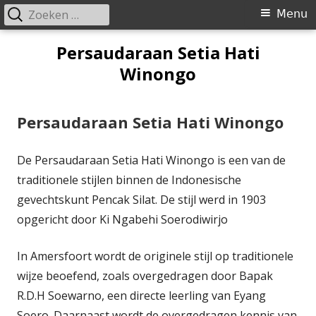
Zoeken
Primair
Menu
naar:
menu
Spring
Persaudaraan Setia Hati
naar
Winongo
inhoud
Persaudaraan Setia Hati Winongo
De Persaudaraan Setia Hati Winongo is een van de
traditionele stijlen binnen de Indonesische
gevechtskunt Pencak Silat. De stijl werd in 1903
opgericht door Ki Ngabehi Soerodiwirjo
In Amersfoort wordt de originele stijl op traditionele
wijze beoefend, zoals overgedragen door Bapak
R.D.H Soewarno, een directe leerling van Eyang
Soero. Daarnaast wordt de overgedragen kennis van